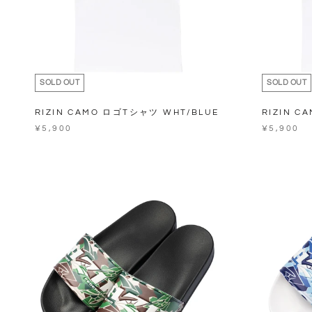
SOLD OUT
SOLD OUT
RIZIN CAMO ロゴTシャツ WHT/BLUE
RIZIN C
¥5,900
¥5,900