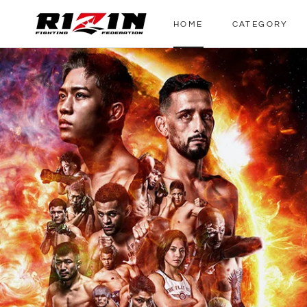
ス
キ
HOME
CATEGORY
ッ
HOME
プ
し
て
コ
ン
テ
ン
ツ
に
移
動
す
る