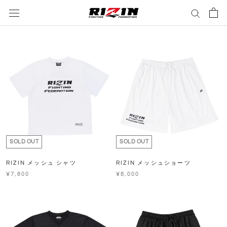
ス
キ
ッ
プ
し
て
コ
ン
テ
ン
ツ
に
SOLD OUT
SOLD OUT
移
動
RIZIN メッシュ シャツ
RIZIN メッシュショーツ
す
¥7,800
¥8,000
る