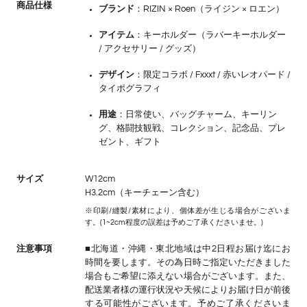
商品仕様
ブランド
：RIZIN × Roen（ライジン × ロエン）
アイテム
：キーホルダー（ラバーキーホルダー
/ アクセサリー / グッズ）
デザイン
：限定コラボ / Fxxxt / 赤いレオパード /
タイポグラフィ
用途
：日常使い、バッグチャーム、キーリン
グ、格闘技観戦、コレクション、記念品、プレ
ゼント、ギフト
サイズ
W12cm
H3.2cm（キーチェーン含む）
※印刷/縫製/素材により、個体差が生じる場合がございま
す。(1~2cm程度の誤差は予めご了承くださいませ。)
注意事項
■北海道・沖縄・東北地域は中2日程お届け迄にお
時間を要します。その為日時ご指定いただきました
場合もご希望に添えない場合がございます。また、
配送業者様の運行状況や天候によりお届け日が前後
する可能性がございます。予めご了承くださいま