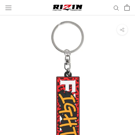
ス
キ
ッ
プ
し
て
コ
ン
テ
ン
ツ
に
移
動
す
る