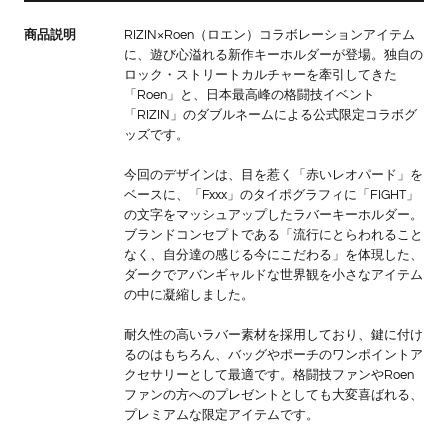
商品説明
RIZIN×Roen（ロエン）コラボレーションアイテム
に、遊び心溢れる新作キーホルダーが登場。独自の
ロック・ストリートカルチャーを牽引してきた
「Roen」と、日本最高峰の格闘技イベント
「RIZIN」のダブルネームによる公式限定コラボグ
ッズです。
今回のデザインは、目を惹く「赤いレオパード」を
ベースに、「Fxxx」のタイポグラフィに「FIGHT」
の文字をマッシュアップしたラバーキーホルダー。
ブランドコンセプトである「流行にとらわれること
なく、自分達の感じる今にこだわる」を体現した、
ダークでアバンギャルドな世界観を小さなアイテム
の中に凝縮しました。
耐久性の高いラバー素材を採用しており、鍵に付け
るのはもちろん、バッグやポーチのワンポイントア
クセサリーとして最適です。格闘技ファンやRoen
ファンの方へのプレゼントとしても大変喜ばれる、
プレミアムな限定アイテムです。